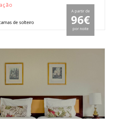
mação
A partir de
96€
camas de solteiro
por noite