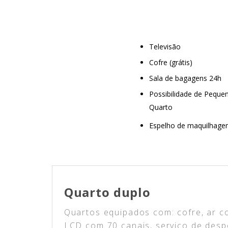
Televisão
Cofre (grátis)
Sala de bagagens 24h
Possibilidade de Pequ
Quarto
Espelho de maquilhag
Quarto duplo
Quartos equipados com: cofre, ar co
LCD com 70 canais, serviço de despe