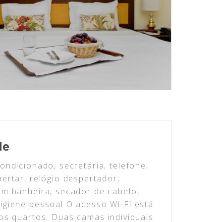
de
ondicionado, secretária, telefone,
ertar, relógio despertador,
om banheira, secador de cabelo,
igiene pessoal O acesso Wi-Fi está
os quartos. Duas camas individuais