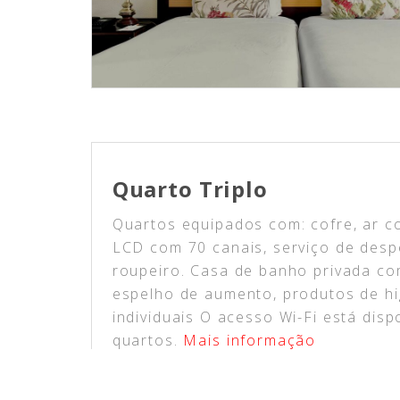
Quarto Triplo
Quartos equipados com: cofre, ar co
LCD com 70 canais, serviço de despe
roupeiro. Casa de banho privada co
espelho de aumento, produtos de h
individuais O acesso Wi-Fi está dis
quartos.
Mais informação
2
Max. 3 pessoas
20m
3 cam