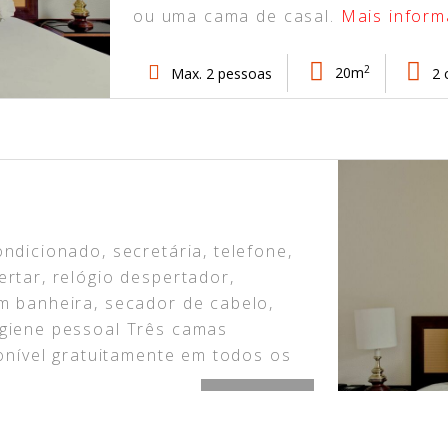
ou uma cama de casal.
Mais infor
2
Max. 2 pessoas
20m
2 
ndicionado, secretária, telefone,
rtar, relógio despertador,
m banheira, secador de cabelo,
igiene pessoal Três camas
ponível gratuitamente em todos os
A partir de
100€
as de solteiro