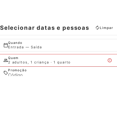
Selecionar datas e pessoas
Limpar
Quando
Entrada — Saída
Quem
2 adultos, 1 criança · 1 quarto
Promoção
Quando
Promoção
Quando
Gerir a minha reserva
Quem
Quem
Pesquisar
Quarto 1
Quarto 1
adultos
adultos
2
2
Desde 13 anos
Desde 13 anos