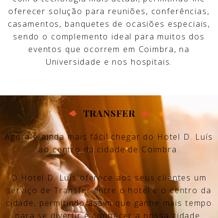
oferecer solução para reuniões, conferências,
casamentos, banquetes de ocasiões especiais,
sendo o complemento ideal para muitos dos
eventos que ocorrem em Coimbra, na
Universidade e nos hospitais.
TRANSFER
Agora é ainda mais fácil chegar do Hotel D. Luís
ao centro da cidade de Coimbra.
O Hotel D. Luís oferece aos seus clientes um
serviço de Transfer entre o hotel e o centro da
cidade, permitindo assim que ganhe mais tempo
para se divertir e conhecer a nossa cidade.