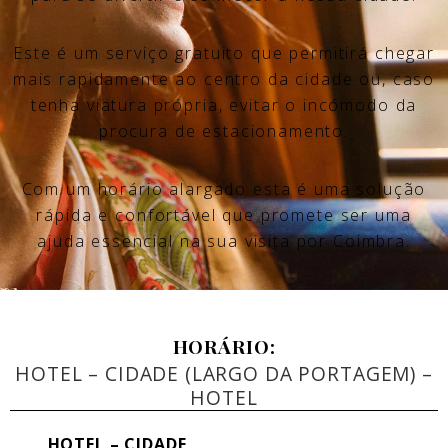
Este é um serviço gratuito que permitirá chegar
mais rapidamente ao centro da cidade ou, caso
tenha viatura própria, evitar o incómodo da
procura de estacionamento.
Com um horário alargado esta é uma solução
rápida e confortável que promete ser uma
ajuda essencial na sua visita por Coimbra.
HORÁRIO:
HOTEL – CIDADE (LARGO DA PORTAGEM) –
HOTEL
HOTEL – CIDADE