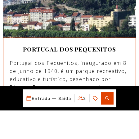
PORTUGAL DOS PEQUENITOS
Portugal dos Pequenitos, inaugurado em 8
de Junho de 1940, é um parque recreativo,
educativo e turístico, desenhado por
Bissaya Barreto e projectado pelo
arquitecto Cassiano Branco.
Entrada — Saída
2
Quando
Promoção
Quando
Promoção
Gerir a minha reserva
Quem
Quem
Quarto 1
Quarto 1