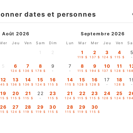
ionner dates et personnes
Août 2026
Septembre 2026
Mer
Jeu
Ven
Sam
Dim
Lun
Mar
Mer
Jeu
Ven
S
1
2
1
2
3
4
-
-
119 $
137 $
124 $
115 $
5
6
7
8
9
7
8
9
10
11
1
-
124 $
136 $
178 $
-
-
115 $
194 $
137 $
128 $
16
12
13
14
15
16
14
15
16
17
18
1
145 $
136 $
136 $
124 $
115 $
115 $
128 $
128 $
-
128 $
19
20
21
22
23
21
22
23
24
25
2
115 $
115 $
115 $
-
115 $
124 $
115 $
115 $
128 $
124 $
19
26
27
28
29
30
28
29
30
115 $
124 $
119 $
119 $
115 $
115 $
119 $
115 $