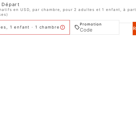
Départ
matifs en USD, par chambre, pour 2 adultes et 1 enfant, à part
ses)
Promotion
tes, 1 enfant · 1 chambre
HOTEL D. LUIS ***
Santa Clara
3040-091
–
Coimbra
Portugal
+351 239 802 120
(Appel vers le réseau fixe national)