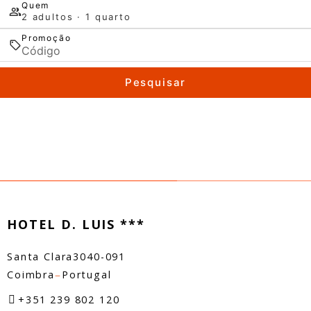
Quem
2 adultos · 1 quarto
Promoção
Pesquisar
HOTEL D. LUIS ***
Santa Clara
3040-091
–
Coimbra
Portugal
+351 239 802 120
(Chamada para a rede fixa nacional)