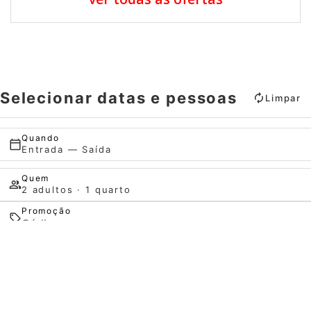
Selecionar datas e pessoas
Limpar
Quando
Entrada — Saída
Quem
2 adultos · 1 quarto
Promoção
Quando
Promoção
Quando
Gerir a minha reserva
Quem
Quem
Pesquisar
Quarto 1
Quarto 1
adultos
adultos
2
2