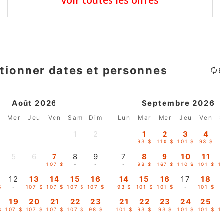
voir toutes les offres
tionner dates et personnes
Août 2026
Septembre 2026
r
Mer
Jeu
Ven
Sam
Dim
Lun
Mar
Mer
Jeu
Ven
1
2
1
2
3
4
-
-
93 $
110 $
101 $
93 $
5
6
7
8
9
7
8
9
10
11
-
-
107 $
-
-
-
93 $
167 $
110 $
101 $
12
13
14
15
16
14
15
16
17
18
$
-
107 $
107 $
107 $
107 $
93 $
101 $
101 $
-
101 $
19
20
21
22
23
21
22
23
24
25
$
107 $
107 $
107 $
107 $
98 $
101 $
93 $
93 $
101 $
101 $