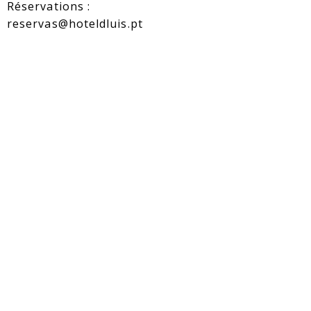
Réservations :
reservas@hoteldluis.pt
D. de ventes:
Gérer ma réservation
comercial@hoteldluis.pt
Mentions légales
Politique des cookies
Paramètres des Cookies
Registre des Plaintes
RAL