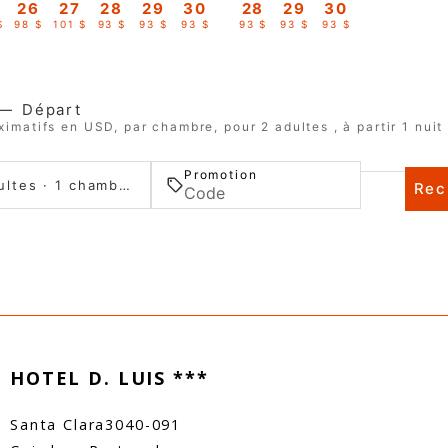
26
27
28
29
30
28
29
30
$
98 $
101 $
93 $
93 $
93 $
93 $
93 $
93 $
—
Départ
ximatifs en USD, par chambre, pour 2 adultes , à partir 1 nuit
Promotion
2 adultes · 1 chambre
Rec
HOTEL D. LUIS ***
Santa Clara
3040-091