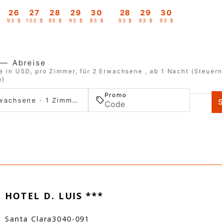
26
27
28
29
30
28
29
30
$
93 $
102 $
93 $
93 $
93 $
93 $
93 $
93 $
—
Abreise
e in USD, pro Zimmer, für 2 Erwachsene , ab 1 Nacht (Steuer
n)
Promo
2 Erwachsene · 1 Zimmer
HOTEL D. LUIS ***
Santa Clara
3040-091