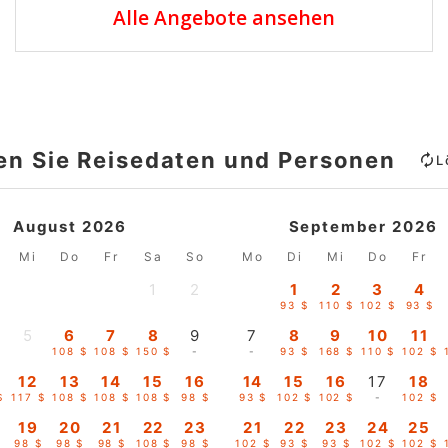
Alle Angebote ansehen
en Sie Reisedaten und Personen
L
August 2026
September 2026
Mi
Do
Fr
Sa
So
Mo
Di
Mi
Do
Fr
1
2
1
2
3
4
-
-
93 $
110 $
102 $
93 $
5
6
7
8
9
7
8
9
10
11
-
108 $
108 $
150 $
-
-
93 $
168 $
110 $
102 $
12
13
14
15
16
14
15
16
17
18
$
117 $
108 $
108 $
108 $
98 $
93 $
102 $
102 $
-
102 $
19
20
21
22
23
21
22
23
24
25
$
98 $
98 $
98 $
108 $
98 $
102 $
93 $
93 $
102 $
102 $