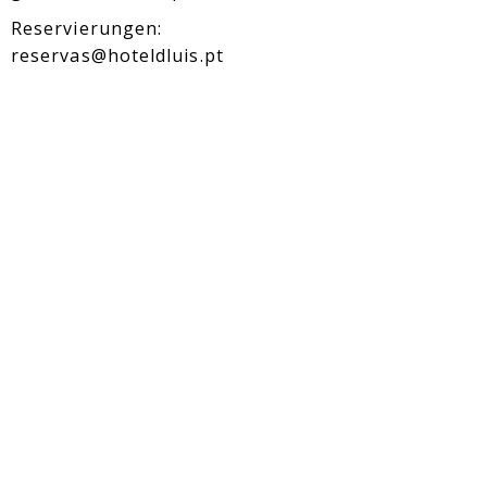
Reservierungen:
reservas@hoteldluis.pt
D. des Verkaufs:
Buchung bearbeiten
comercial@hoteldluis.pt
Rechtshinweis
Cookies Politik
Cookie-Einstellungen
Beschwerdebuch