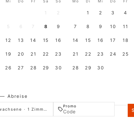
Mi
Do
Fr
Sa
So
Mo
Di
Mi
Do
Fr
1
2
1
2
3
4
5
6
7
8
9
7
8
9
10
11
12
13
14
15
16
14
15
16
17
18
19
20
21
22
23
21
22
23
24
25
26
27
28
29
30
28
29
30
—
Abreise
Promo
2 Erwachsene · 1 Zimmer