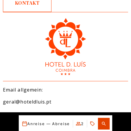
KONTAKT
Email allgemein:
geral@hoteldluis.pt
Reservierungen:
Anreise — Abreise
2
reservas@hoteldluis.pt