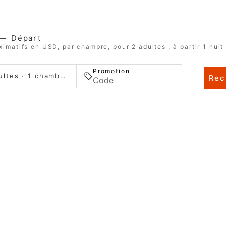
—
Départ
ximatifs en USD, par chambre, pour 2 adultes , à partir 1 nuit
Promotion
2 adultes · 1 chambre
Rec
HOTEL D. LUIS ***
Santa Clara
3040-091
–
Coimbra
Portugal