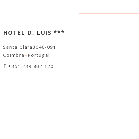
+351 239 802 120
(Appel vers le réseau fixe national)
CONTACT
Gérer ma réservation
Email général:
geral@hoteldluis.pt
Réservations :