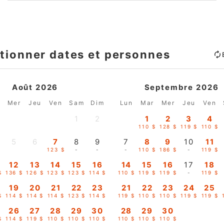
tionner dates et personnes
Août 2026
Septembre 2026
r
Mer
Jeu
Ven
Sam
Dim
Lun
Mar
Mer
Jeu
Ven
1
2
1
2
3
4
-
-
110 $
128 $
119 $
110 $
5
6
7
8
9
7
8
9
10
11
-
-
123 $
-
-
-
110 $
186 $
-
119 $
12
13
14
15
16
14
15
16
17
18
$
136 $
126 $
123 $
123 $
114 $
110 $
119 $
119 $
-
119 $
19
20
21
22
23
21
22
23
24
25
$
114 $
114 $
114 $
123 $
114 $
119 $
110 $
110 $
119 $
119 $
26
27
28
29
30
28
29
30
$
114 $
119 $
110 $
110 $
110 $
110 $
110 $
110 $